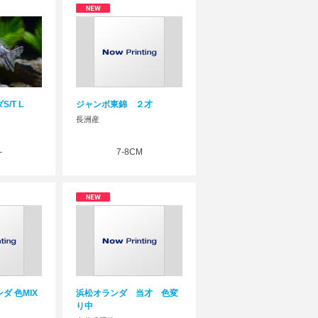
/T L
ジャンボ東錦 ２才
長洲産
-
7-8CM
ダ 色MIX
浜松オランダ 当才 色変
り中