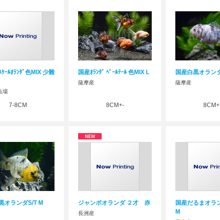
ﾝｽｹｰﾙｵﾗﾝﾀﾞ色MIX 少難
国産ｵﾗﾝﾀﾞ ﾍﾞｰﾙﾃｰﾙ 色MIX L
国産白黒オランダS
薩摩産
薩摩産
魚場
7-8CM
8CM+-
8CM+
黒オランダS/T M
ジャンボオランダ ２才 赤
国産だるまオラン
M
長洲産