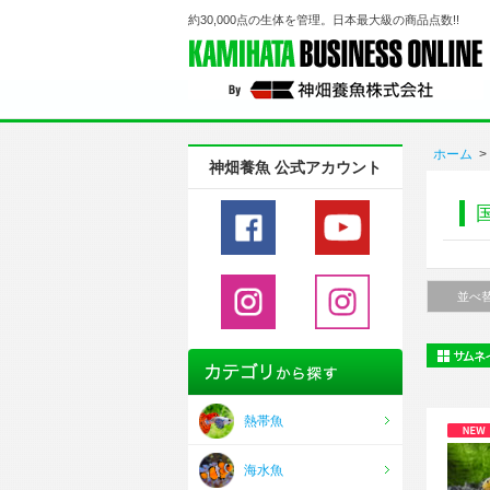
約30,000点の生体を管理。日本最大級の商品点数!!
ホーム
>
神畑養魚 公式アカウント
並べ
熱帯魚
海水魚