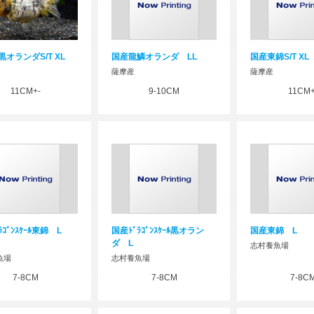
オランダS/T XL
国産龍鱗オランダ LL
国産東錦S/T XL
薩摩産
薩摩産
11CM+-
9-10CM
11CM+
ﾗｺﾞﾝｽｹｰﾙ東錦 L
国産ﾄﾞﾗｺﾞﾝｽｹｰﾙ黒オラン
国産東錦 L
ダ L
志村養魚場
魚場
志村養魚場
7-8CM
7-8CM
7-8C