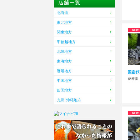
北海道
東北地方
関東地方
甲信越地方
北陸地方
東海地方
近畿地方
国産ｵﾗﾝ
薩摩産
中国地方
四国地方
九州･沖縄地方