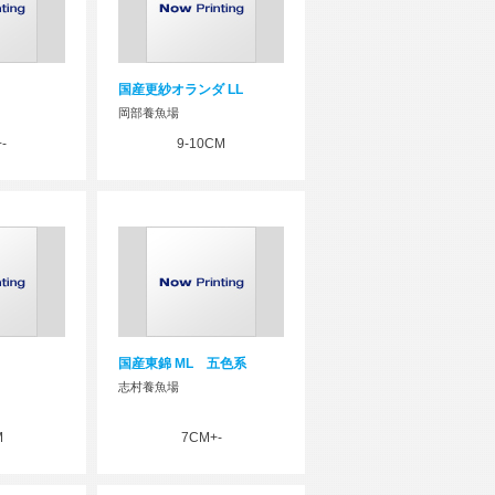
国産更紗オランダ LL
岡部養魚場
-
9-10CM
国産東錦 ML 五色系
志村養魚場
M
7CM+-