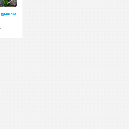
色MIX SM
-