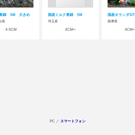
東錦 SM 大きめ
国産ミルク東錦 SM
国産オランダS/T 
魚場
埼玉産
薩摩産
4-5CM
4CM+-
4CM+
PC ／
スマートフォン