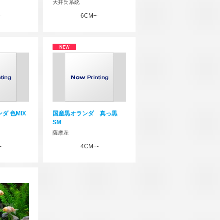
大井氏系統
-
6CM+-
ダ 色MIX
国産黒オランダ 真っ黒
SM
薩摩産
-
4CM+-