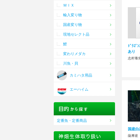
ＭＩＸ
輸入変り物
国産変り物
現地セレクト品
鯉
ﾄﾞﾗｺﾞ
あり
変わりメダカ
志村養
川魚・貝
カミハタ用品
エーハイム
定番魚・定番商品
国産白
薩摩産