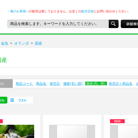
一般のお客様へ
の販売は致しておりません。お近くの
販売店様
にお問い合わせください。
金魚
>
オランダ
>
国産
国産
替え
商品コード
商品名
発売日
価格(安い順)
価格(高い順)
発売日＋商品名