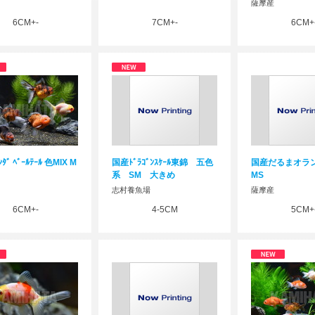
薩摩産
6CM+-
7CM+-
6CM+
ﾀﾞ ﾍﾞｰﾙﾃｰﾙ 色MIX M
国産ﾄﾞﾗｺﾞﾝｽｹｰﾙ東錦 五色
国産だるまオラン
系 SM 大きめ
MS
志村養魚場
薩摩産
6CM+-
4-5CM
5CM+