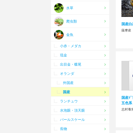
水草
爬虫類
国産白黒
薩摩産
金魚
小赤・メダカ
琉金
出目金・蝶尾
オランダ
外国産
国産
国産ﾄﾞ
ランチュウ
五色系
志村養
水泡眼・頂天眼
パールスケール
長物