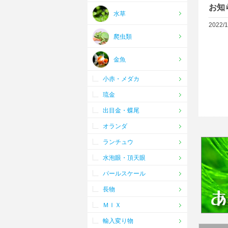
お知
水草
2022/1
爬虫類
金魚
小赤・メダカ
琉金
出目金・蝶尾
オランダ
ランチュウ
水泡眼・頂天眼
パールスケール
長物
ＭＩＸ
輸入変り物