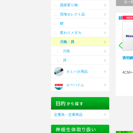
並べ
国産変り物
現地セレクト品
鯉
変わりメダカ
川魚・貝
川魚
ﾀｲﾘｸﾊﾞﾗﾀﾅｺﾞ（ｵｽﾒｽ指定不
透明鱗タイリクバラタナゴ
ﾀｲ
貝
可）
カミハタ用品
3CM+-
4CM+-
3-
エーハイム
定番魚・定番商品