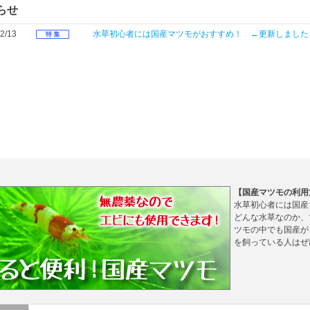
らせ
2/13
水草初心者には国産マツモがおすすめ！ ←更新しました
【国産マツモの利用
水草初心者には国産
どんな水草なのか、
ツモの中でも国産が
を飼っている人はぜ