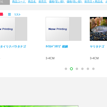
替え
商品コード
商品名
発売日
価格(安い順)
価格(高い順)
発売日＋商品名
ﾘｸﾊﾞﾗﾀﾅｺﾞ 鏡鱗
ヤリタナゴ SM
カネヒラ M
4CM
3-4CM
6CM+-
1
2
3
4
5
6