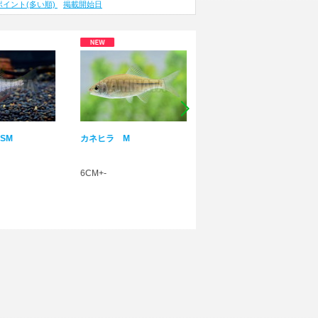
ポイント(多い順)
掲載開始日
アブラボテ S
シロヒレタビラ SM
3CM+-
3CM+-