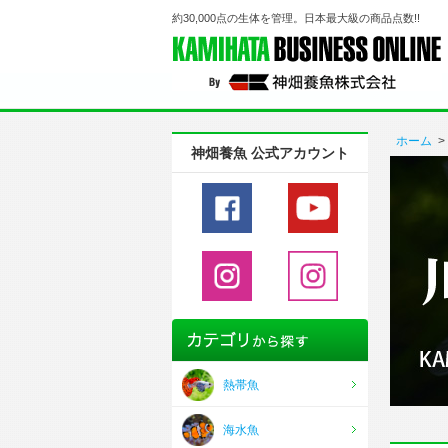
約30,000点の生体を管理。日本最大級の商品点数!!
ホーム
>
神畑養魚 公式アカウント
熱帯魚
海水魚