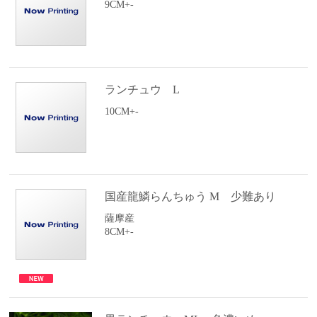
9CM+-
ランチュウ L
10CM+-
国産龍鱗らんちゅう M 少難あり
薩摩産
8CM+-