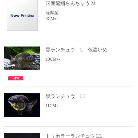
国産龍鱗らんちゅう M
薩摩産
8CM+-
黒ランチュウ L 色濃いめ
10CM+-
黒ランチュウ LL
11CM+-
トリカラーランチュウ LL