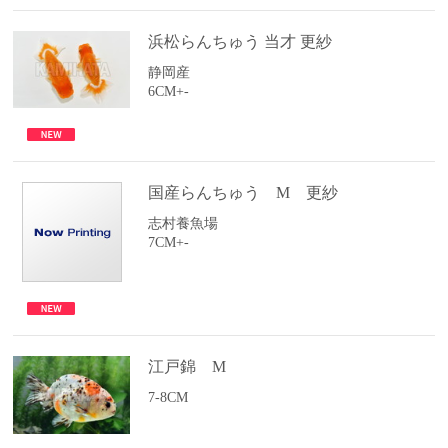
浜松らんちゅう 当才 更紗
静岡産
6CM+-
国産らんちゅう M 更紗
志村養魚場
7CM+-
江戸錦 M
7-8CM