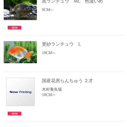
黒ランチュウ ML 色濃いめ
9CM+-
更紗ランチュウ L
10CM+-
国産花房らんちゅう ２才
木村養魚場
10CM+-