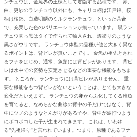
ンチュウは、金魚界の王様として君臨する品種です。 赤、
白、更紗のランチュウ以外にも、キャリコ柄は江戸錦、桜
柄は桜錦、白透明鱗のミルクランチュウ、といった具合
で、充実した色のバリエーションが揃っています。 黒ラン
チュウ真っ黒はタイで作られて輸入され、漆塗りのような
黒さがウリです。
ランチュウ体型の品種が他と大きく異な
るポイントは、背ビレが無いことです。 金魚の祖先とされ
るフナをはじめ、通常、魚類には背ビレがあります。 背ビ
レは水中での姿勢を安定させるなどの重要な機能をもちま
す。 ところが、ランチュウには背ビレがありません。 重
要な機能をもつ背ビレがないということは、とても大きな
変化だといえます。 ランチュウの卵からふ化してくる稚魚
を育てると、なめらかな曲線の背中の子だけではなく、背
中にツノのようなとんがりがある子や、背中が波打つよう
にボコボコした子が生まれてきます。 これは、いわゆ
る”先祖帰り”と言われています。つまり、原種であるフナ