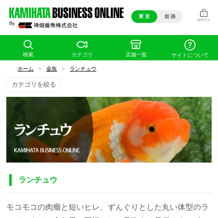
東 京
姫 路
検索
カテゴリ
店舗一覧
サイトについて
ホーム
>
金魚
>
ランチュウ
カテゴリを絞る
ランチュウ
モコモコの肉瘤と短いヒレ、ずんぐりとした丸い体型のラ