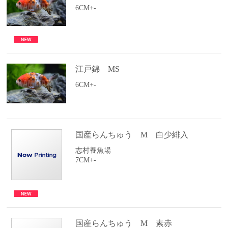
6CM+-
江戸錦 MS
6CM+-
国産らんちゅう M 白少緋入
志村養魚場
7CM+-
国産らんちゅう M 素赤