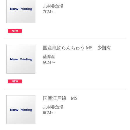
志村養魚場
7CM+-
国産龍鱗らんちゅう MS 少難有
薩摩産
6CM+-
国産江戸錦 MS
志村養魚場
6CM+-