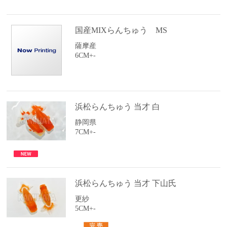
国産MIXらんちゅう MS
薩摩産
6CM+-
浜松らんちゅう 当才 白
静岡県
7CM+-
浜松らんちゅう 当才 下山氏
更紗
5CM+-