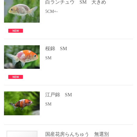
白ランチュウ SM 大きめ
5CM+-
桜錦 SM
SM
江戸錦 SM
SM
国産花房らんちゅう 無選別