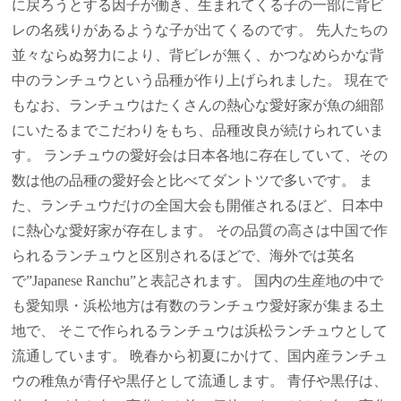
に戻ろうとする因子が働き、生まれてくる子の一部に背ビ
レの名残りがあるような子が出てくるのです。
先人たちの
並々ならぬ努力により、背ビレが無く、かつなめらかな背
中のランチュウという品種が作り上げられました。 現在で
もなお、ランチュウはたくさんの熱心な愛好家が魚の細部
にいたるまでこだわりをもち、品種改良が続けられていま
す。 ランチュウの愛好会は日本各地に存在していて、その
数は他の品種の愛好会と比べてダントツで多いです。 ま
た、ランチュウだけの全国大会も開催されるほど、日本中
に熱心な愛好家が存在します。 その品質の高さは中国で作
られるランチュウと区別されるほどで、海外では英名
で”Japanese Ranchu”と表記されます。
国内の生産地の中で
も愛知県・浜松地方は有数のランチュウ愛好家が集まる土
地で、 そこで作られるランチュウは浜松ランチュウとして
流通しています。 晩春から初夏にかけて、国内産ランチュ
ウの稚魚が青仔や黒仔として流通します。 青仔や黒仔は、