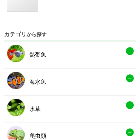
カテゴリ
から探す
熱帯魚
海水魚
水草
爬虫類