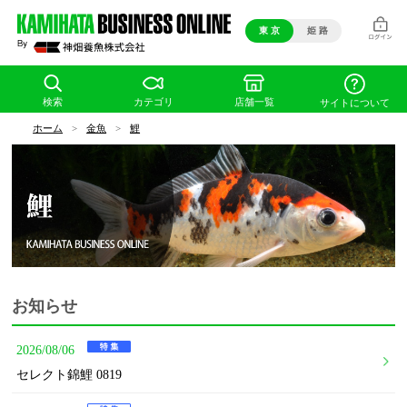
東 京
姫 路
検索
カテゴリ
店舗一覧
サイトについて
ホーム
>
金魚
>
鯉
お知らせ
2026/08/06
セレクト錦鯉 0819