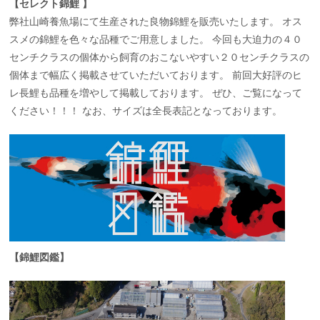
【セレクト錦鯉 】
弊社山崎養魚場にて生産された良物錦鯉を販売いたします。 オス
スメの錦鯉を色々な品種でご用意しました。 今回も大迫力の４０
センチクラスの個体から飼育のおこないやすい２０センチクラスの
個体まで幅広く掲載させていただいております。 前回大好評のヒ
レ長鯉も品種を増やして掲載しております。 ぜひ、ご覧になって
ください！！！
なお、サイズは全長表記となっております。
【錦鯉図鑑】