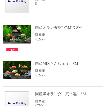
S
国産オランダS/T 色MIX SM
薩摩産
4CM+-
国産MIXらんちゅう SM
薩摩産
4CM+-
国産黒オランダ 真っ黒 SM
薩摩産
4CM+-