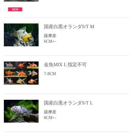
国産白黒オランダS/T M
薩摩産
6CM+-
金魚MIX L 指定不可
7-8CM
国産白黒オランダS/T L
薩摩産
8CM+-