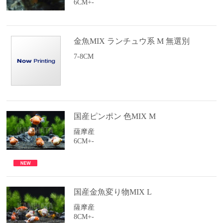
6CM+-
金魚MIX ランチュウ系 M 無選別
7-8CM
国産ピンポン 色MIX M
薩摩産
6CM+-
国産金魚変り物MIX L
薩摩産
8CM+-