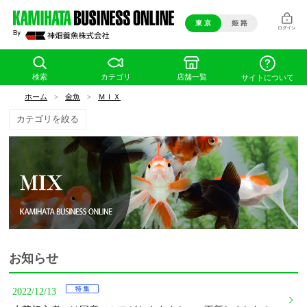
東 京
姫 路
検索
カテゴリ
店舗一覧
サイトについて
ホーム
>
金魚
>
ＭＩＸ
カテゴリを絞る
お知らせ
2022/12/13